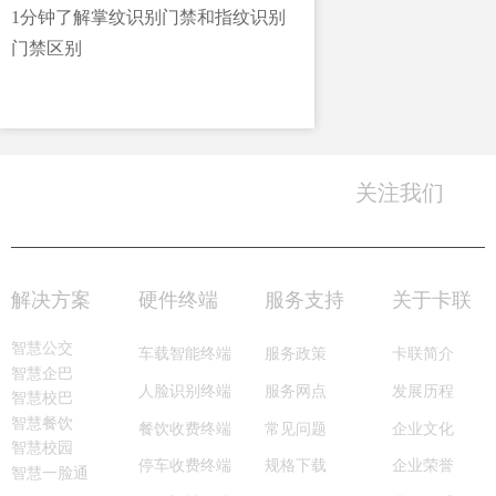
1分钟了解掌纹识别门禁和指纹识别
门禁区别
关注我们
0755-8996 6666
服务热线：
解决方案
硬件终端
服务支持
关于卡联
智慧公交
车载智能终端
服务政策
卡联简介
智慧企巴
服务网点
人脸识别终端
发展历程
智慧校巴
智慧餐饮
常见问题
餐饮收费终端
企业文化
智慧校园
规格下载
停车收费终端
企业荣誉
智慧一脸通