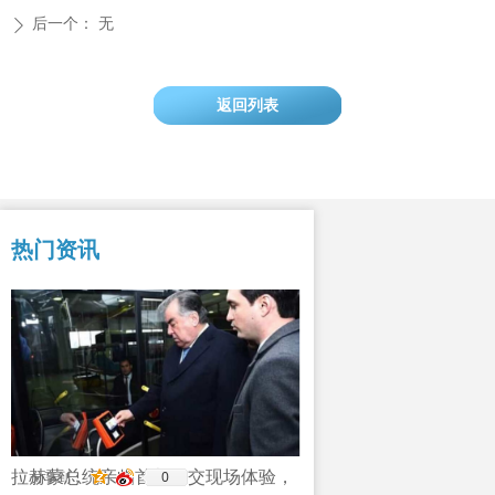
后一个：
无
ꄲ
返回列表
热门资讯
拉赫蒙总统亲临首都公交现场体验，
0
分享到：