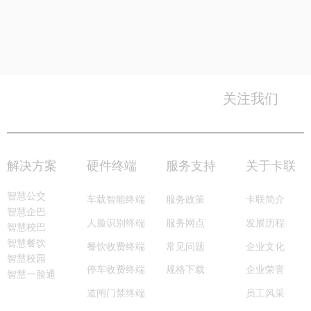
关注我们
0755-8996 6666
服务热线：
解决方案
硬件终端
服务支持
关于卡联
智慧公交
车载智能终端
服务政策
卡联简介
智慧企巴
服务网点
人脸识别终端
发展历程
智慧校巴
智慧餐饮
常见问题
餐饮收费终端
企业文化
智慧校园
规格下载
停车收费终端
企业荣誉
智慧一脸通
道闸门禁终端
员工风采