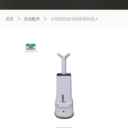
首页
ꄲ
其他配件
ꄲ
AI智能防疫消杀喷雾机器人