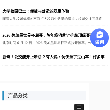
车的实时到站信息，精准把控出行时间。
大学校园巴士：便捷与舒适的双重体验
随着大学校园规模的不断扩大和师生数量的增加，校园交通问题逐渐
凸显。为了解决这一问题，许多高校引入了校园巴士系统，旨在为师
生提供便捷、舒适的校园出行体验。本文将详细介绍大学校园巴士的
2026 美加墨世界杯启幕，智能客流统计护航顶级赛事运营
优势及其功能特点...
北京时间 6 月 12 日，2026 美加墨世界杯正式拉开帷幕。作为首届由
三国联合承办、48 支球队参赛的世界杯，赛事覆盖北美 16 座城市、
16 座场馆，预计吸引680 万现场观众与124 万国际游客，规模与人流
新奇！公交能开上断桥？有人说：仿佛坐了过山车！好多事
复杂度均创历史新高。面对高密度、跨区域的超大客流压力，AI 智能
现在都忘不了…
客流统计与人群管理技术，正成为保障赛事安全、提升运营效率的关
键支撑。
产品分类