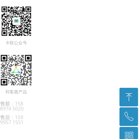
卡联公众号
邦客惠产品
ꁸ
售前
：158
8974 5020
ꂅ
回到顶部
售后
：159
9957 1551
ꀥ
0755-8996 6666