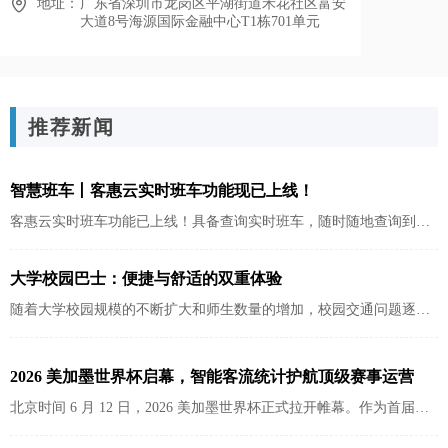
地址：
广东省深圳市龙岗区平湖街道禾花社区富安
大道8号海源国际金融中心T1栋701单元
推荐新闻
智慧班车丨客惠云实时班车功能现已上线！
客惠云实时班车功能已上线！具备查询实时班车，随时随地查询到班
车的实时到站信息，精准把控出行时间。
大学校园巴士：便捷与舒适的双重体验
随着大学校园规模的不断扩大和师生数量的增加，校园交通问题逐渐
凸显。为了解决这一问题，许多高校引入了校园巴士系统，旨在为师
生提供便捷、舒适的校园出行体验。本文将详细介绍大学校园巴士的
2026 美加墨世界杯启幕，智能客流统计护航顶级赛事运营
优势及其功能特点...
北京时间 6 月 12 日，2026 美加墨世界杯正式拉开帷幕。作为首届由
三国联合承办、48 支球队参赛的世界杯，赛事覆盖北美 16 座城市、