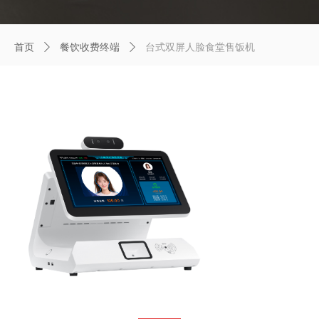
首页
ꄲ
餐饮收费终端
ꄲ
台式双屏人脸食堂售饭机