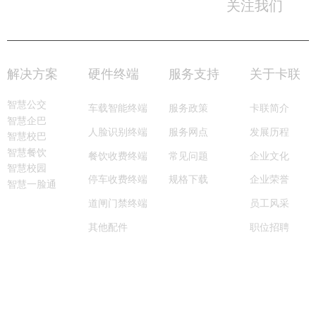
关注我们
0755-8996 6666
服务热线：
解决方案
硬件终端
服务支持
关于卡联
智慧公交
车载智能终端
服务政策
卡联简介
智慧企巴
服务网点
人脸识别终端
发展历程
智慧校巴
智慧餐饮
常见问题
餐饮收费终端
企业文化
智慧校园
规格下载
停车收费终端
企业荣誉
智慧一脸通
道闸门禁终端
员工风采
其他配件
职位招聘