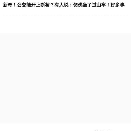
16 座场馆，预计吸引680 万现场观众与124 万国际游客，规模与人流
新奇！公交能开上断桥？有人说：仿佛坐了过山车！好多事
复杂度均创历史新高。面对高密度、跨区域的超大客流压力，AI 智能
现在都忘不了…
客流统计与人群管理技术，正成为保障赛事安全、提升运营效率的关
键支撑。